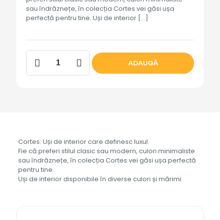
sau îndrăznețe, în colecția Cortes vei găsi ușa
perfectă pentru tine. Uși de interior
[…]
Cantitate
ADAUGĂ
Usa
interior
CORTES
TANGO
Cortes: Uși de interior care definesc luxul.
Fie că preferi stilul clasic sau modern, culori minimaliste
sau îndrăznețe, în colecția Cortes vei găsi ușa perfectă
pentru tine.
Uși de interior disponibile în diverse culori și mărimi.