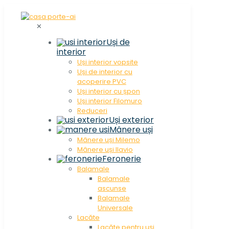
✕
Uși de
interior
Uși interior vopsite
Uși de interior cu
acoperire PVC
Uși interior cu șpon
Uși interior Filomuro
Reduceri
Uși exterior
Mânere uși
Mânere uși Milemo
Mânere uși Ilavio
Feronerie
Balamale
Balamale
ascunse
Balamale
Universale
Lacăte
Lacăte pentru uși