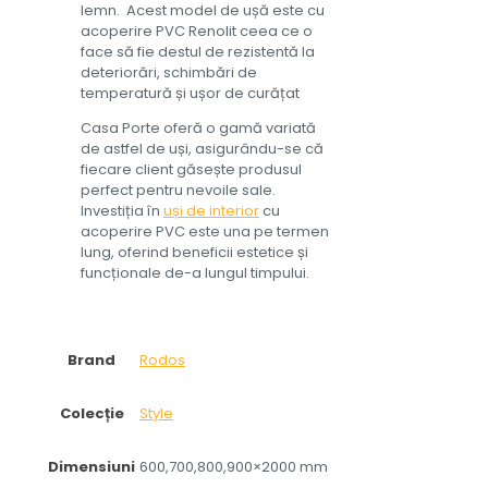
lemn. Acest model de ușă este cu
acoperire PVC Renolit ceea ce o
face să fie destul de rezistentă la
deteriorări, schimbări de
temperatură și ușor de curățat
Casa Porte oferă o gamă variată
de astfel de uși, asigurându-se că
fiecare client găsește produsul
perfect pentru nevoile sale.
Investiția în
uși de interior
cu
acoperire PVC este una pe termen
lung, oferind beneficii estetice și
funcționale de-a lungul timpului.
Brand
Rodos
Colecție
Style
Dimensiuni
600,700,800,900×2000 mm