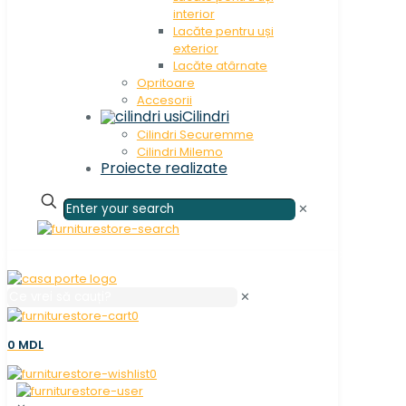
interior
Lacăte pentru uși
exterior
Lacăte atârnate
Opritoare
Accesorii
Cilindri
Cilindri Securemme
Cilindri Milemo
Proiecte realizate
✕
✕
0
0 MDL
0