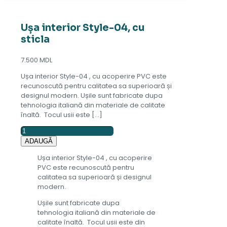
Ușa interior Style-04, cu
sticla
7.500
MDL
Ușa interior Style-04 , cu acoperire PVC este
recunoscută pentru calitatea sa superioară și
designul modern. Ușile sunt fabricate dupa
tehnologia italiană din materiale de calitate
înaltă. Tocul usii este
[…]
Cantitate
Ușa
ADAUGĂ
interior
Ușa interior Style-04 , cu acoperire
Style-
PVC este recunoscută pentru
04,
calitatea sa superioară și designul
cu
modern.
sticla
Ușile sunt fabricate dupa
tehnologia italiană din materiale de
calitate înaltă. Tocul usii este din