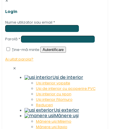
✕
Login
Nume utilizator sau email
*
Parolă
*
Ține-mă minte
Autentificare
Ai uitat parola?
✕
Uși de interior
Uși interior vopsite
Uși de interior cu acoperire PVC
Uși interior cu șpon
Uși interior Filomuro
Reduceri
Uși exterior
Mânere uși
Mânere uși Milemo
Mânere uși Ilavio