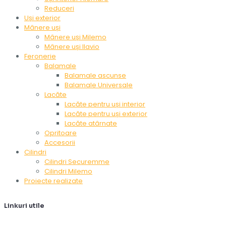
Reduceri
Uși exterior
Mânere uși
Mânere uși Milemo
Mânere uși Ilavio
Feronerie
Balamale
Balamale ascunse
Balamale Universale
Lacăte
Lacăte pentru uși interior
Lacăte pentru uși exterior
Lacăte atârnate
Opritoare
Accesorii
Cilindri
Cilindri Securemme
Cilindri Milemo
Proiecte realizate
Linkuri utile