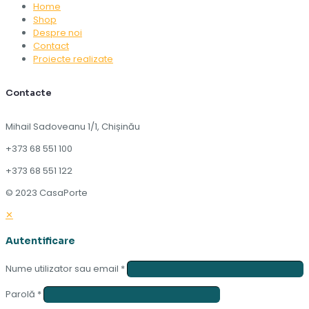
Home
Shop
Despre noi
Contact
Proiecte realizate
Contacte
Mihail Sadoveanu 1/1, Chișinău
+373 68 551 100
+373 68 551 122
© 2023 CasaPorte
✕
Autentificare
Nume utilizator sau email
*
Parolă
*