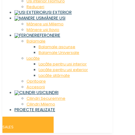
Uși interior Filomuro
Reduceri
UȘI EXTERIOR
MÂNERE UȘI
Mânere uși Milemo
Mânere uși Ilavio
FERONERIE
Balamale
Balamale ascunse
Balamale Universale
Lacăte
Lacăte pentru uși interior
Lacăte pentru uși exterior
Lacăte atârnate
Opritoare
Accesorii
CILINDRI
Cilindri Securemme
Cilindri Milemo
PROIECTE REALIZATE
SALES