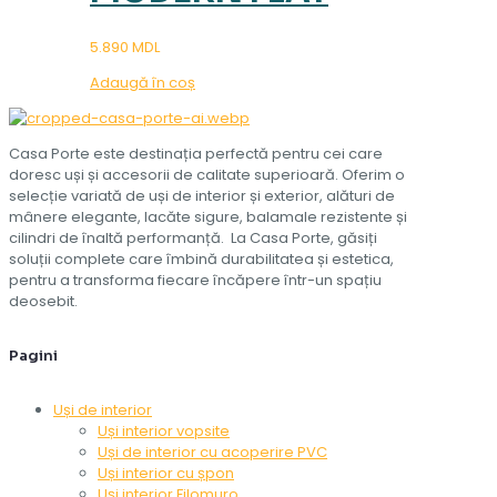
5.890
MDL
Adaugă în coș
Casa Porte este destinația perfectă pentru cei care
doresc uși și accesorii de calitate superioară. Oferim o
selecție variată de uși de interior și exterior, alături de
mânere elegante, lacăte sigure, balamale rezistente și
cilindri de înaltă performanță. La Casa Porte, găsiți
soluții complete care îmbină durabilitatea și estetica,
pentru a transforma fiecare încăpere într-un spațiu
deosebit.
Pagini
Uși de interior
Uși interior vopsite
Uși de interior cu acoperire PVC
Uși interior cu șpon
Uși interior Filomuro