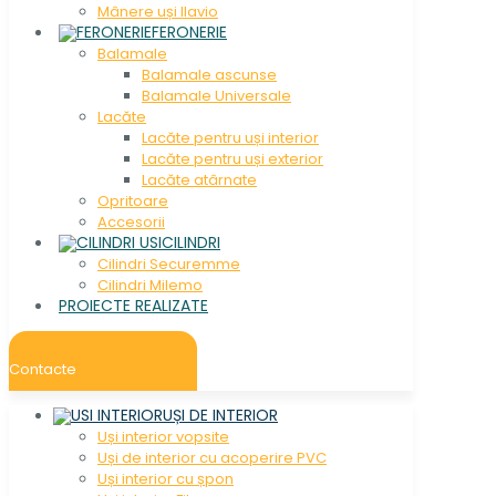
Mânere uși Ilavio
FERONERIE
Balamale
Balamale ascunse
Balamale Universale
Lacăte
Lacăte pentru uși interior
Lacăte pentru uși exterior
Lacăte atârnate
Opritoare
Accesorii
CILINDRI
Cilindri Securemme
Cilindri Milemo
PROIECTE REALIZATE
Contacte
UȘI DE INTERIOR
Uși interior vopsite
Uși de interior cu acoperire PVC
Uși interior cu șpon