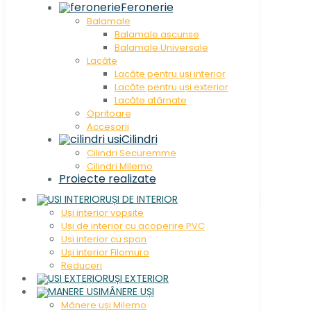
Feronerie
Balamale
Balamale ascunse
Balamale Universale
Lacăte
Lacăte pentru uși interior
Lacăte pentru uși exterior
Lacăte atârnate
Opritoare
Accesorii
Cilindri
Cilindri Securemme
Cilindri Milemo
Proiecte realizate
UȘI DE INTERIOR
Uși interior vopsite
Uși de interior cu acoperire PVC
Uși interior cu șpon
Uși interior Filomuro
Reduceri
UȘI EXTERIOR
MÂNERE UȘI
Mânere uși Milemo