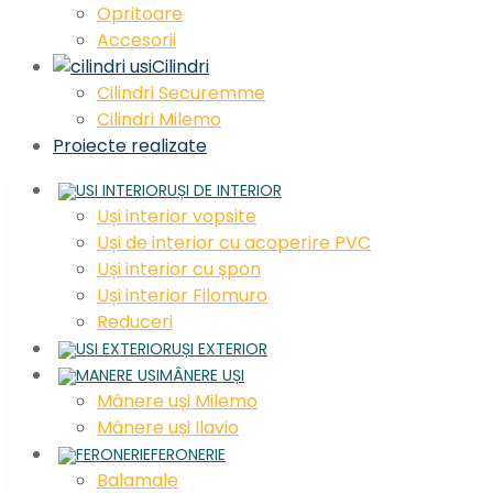
Opritoare
Accesorii
Cilindri
Cilindri Securemme
Cilindri Milemo
Proiecte realizate
UȘI DE INTERIOR
Uși interior vopsite
Uși de interior cu acoperire PVC
Uși interior cu șpon
Uși interior Filomuro
Reduceri
UȘI EXTERIOR
MÂNERE UȘI
Mânere uși Milemo
Mânere uși Ilavio
FERONERIE
Balamale