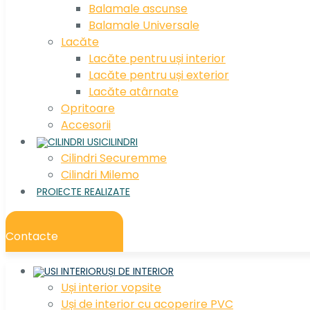
Balamale ascunse
Balamale Universale
Lacăte
Lacăte pentru uși interior
Lacăte pentru uși exterior
Lacăte atârnate
Opritoare
Accesorii
CILINDRI
Cilindri Securemme
Cilindri Milemo
PROIECTE REALIZATE
Contacte
UȘI DE INTERIOR
Uși interior vopsite
Uși de interior cu acoperire PVC