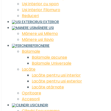
Uși interior cu șpon
Uși interior Filomuro
Reduceri
UȘI EXTERIOR
MÂNERE UȘI
Mânere uși Milemo
Mânere uși Ilavio
FERONERIE
Balamale
Balamale ascunse
Balamale Universale
Lacăte
Lacăte pentru uși interior
Lacăte pentru uși exterior
Lacăte atârnate
Opritoare
Accesorii
CILINDRI
Cilindri Securemme