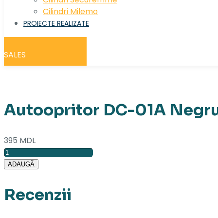
Cilindri Milemo
PROIECTE REALIZATE
SALES
Autoopritor DC-01A Negr
395
MDL
Cantitate
Autoopritor
ADAUGĂ
DC-
01A
Recenzii
Negru