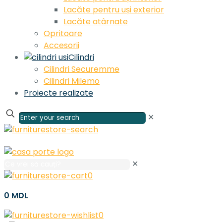
Lacăte pentru uși exterior
Lacăte atârnate
Opritoare
Accesorii
Cilindri
Cilindri Securemme
Cilindri Milemo
Proiecte realizate
✕
✕
0
0 MDL
0