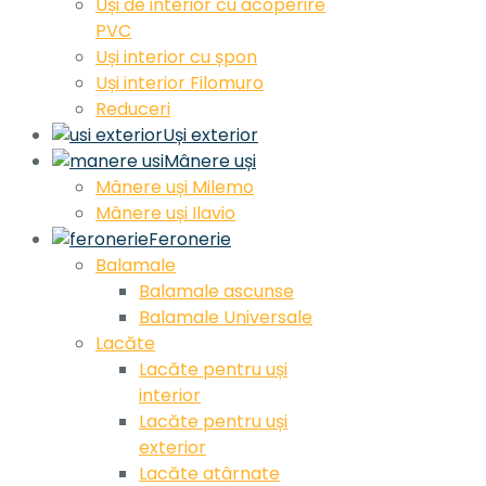
Uși de interior cu acoperire
PVC
Uși interior cu șpon
Uși interior Filomuro
Reduceri
Uși exterior
Mânere uși
Mânere uși Milemo
Mânere uși Ilavio
Feronerie
Balamale
Balamale ascunse
Balamale Universale
Lacăte
Lacăte pentru uși
interior
Lacăte pentru uși
exterior
Lacăte atârnate