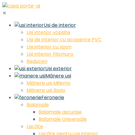
✕
Uși de interior
Uși interior vopsite
Uși de interior cu acoperire PVC
Uși interior cu șpon
Uși interior Filomuro
Reduceri
Uși exterior
Mânere uși
Mânere uși Milemo
Mânere uși Ilavio
Feronerie
Balamale
Balamale ascunse
Balamale Universale
Lacăte
Lacăte pentru uși interior