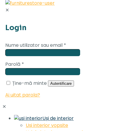
✕
Login
Nume utilizator sau email
*
Parolă
*
Ține-mă minte
Autentificare
Ai uitat parola?
✕
Uși de interior
Uși interior vopsite