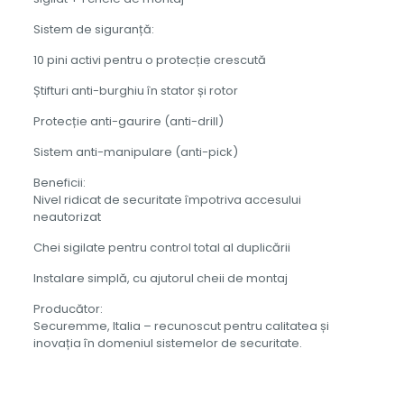
Sistem de siguranță:
10 pini activi pentru o protecție crescută
Știfturi anti-burghiu în stator și rotor
Protecție anti-gaurire (anti-drill)
Sistem anti-manipulare (anti-pick)
Beneficii:
Nivel ridicat de securitate împotriva accesului
neautorizat
Chei sigilate pentru control total al duplicării
Instalare simplă, cu ajutorul cheii de montaj
Producător:
Securemme, Italia – recunoscut pentru calitatea și
inovația în domeniul sistemelor de securitate.