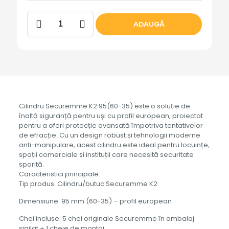
Cantitate
ADAUGĂ
Cilindru
K2
95(60-
35)
Cilindru Securemme K2 95(60-35) este o soluție de
înaltă siguranță pentru uși cu profil european, proiectat
pentru a oferi protecție avansată împotriva tentativelor
de efracție. Cu un design robust și tehnologii moderne
anti-manipulare, acest cilindru este ideal pentru locuințe,
spații comerciale și instituții care necesită securitate
sporită.
Caracteristici principale:
Tip produs: Cilindru/butuc Securemme K2
Dimensiune: 95 mm (60-35) – profil european
Chei incluse: 5 chei originale Securemme în ambalaj
sigilat + 1 cheie de montaj