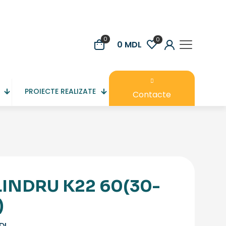
0
0
0 MDL
PROIECTE REALIZATE
Contacte
LINDRU K22 60(30-
)
DL