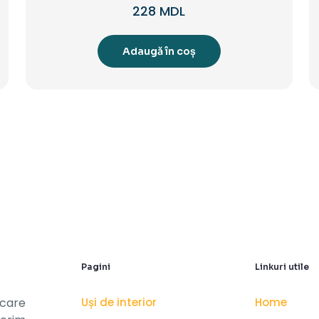
228
MDL
Adaugă în coș
Pagini
Linkuri utile
Uși de interior
Home
 care