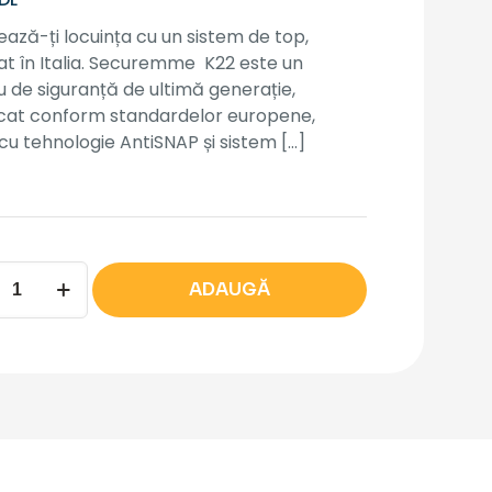
ează-ți locuința cu un sistem de top,
at în Italia. Securemme K22 este un
ru de siguranță de ultimă generație,
icat conform standardelor europene,
cu tehnologie AntiSNAP și sistem
[…]
tate
ADAUGĂ
ru
-