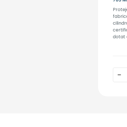
Protej
fabric
cilind
certif
dotat 
Canti
Cilind
K22
60(30
30)