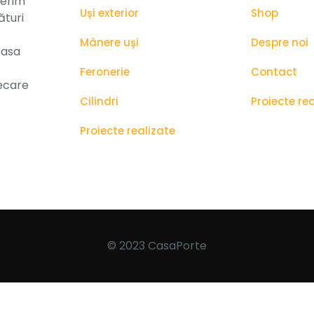
ferim
Uși exterior
Shop
ături
Mânere uși
Despre noi
Casa
Feronerie
Contact
iecare
Cilindri
Proiecte re
Proiecte realizate
© 2023 CasaPorte