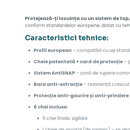
Protejează-ți locuința cu un sistem de top, 
conform standardelor europene, dotat cu tehno
Caracteristici tehnice:
Profil european
– compatibil cu uși stand
Cheie patentată + card de protecție
– p
Sistem AntiSNAP
– zonă de rupere control
Bara anti-extracție
– rezistență crescut
Protecție anti-gaurire și anti-prindere
6 chei incluse:
5 chei finale, sigilate
1 cheie de montaj (de șantier) – se dez