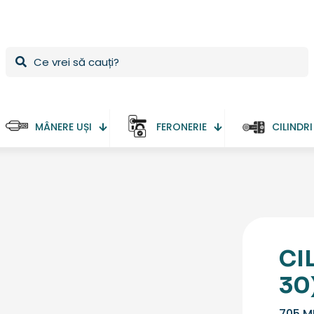
MÂNERE UȘI
FERONERIE
CILINDRI
CI
30
705
M