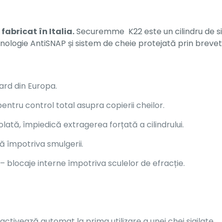
fabricat în Italia.
Securemme K22 este un cilindru de sig
logie AntiSNAP și sistem de cheie protejată prin brevet 
ard din Europa.
entru control total asupra copierii cheilor.
ată, împiedică extragerea forțată a cilindrului.
ă împotriva smulgerii.
– blocaje interne împotriva sculelor de efracție.
activează automat la prima utilizare a unei chei sigilate