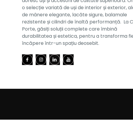
doresc uși și accesorii de calitate superioară. O
o selecție variată de uși de interior și exterior, al
de mânere elegante, lacăte sigure, balamale
rezistente și cilindri de înaltă performanță. La 
Porte, găsiți soluții complete care îmbină
durabilitatea și estetica, pentru a transforma f
încăpere într-un spațiu deosebit.