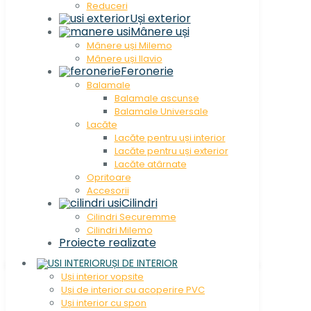
Reduceri
Uși exterior
Mânere uși
Mânere uși Milemo
Mânere uși Ilavio
Feronerie
Balamale
Balamale ascunse
Balamale Universale
Lacăte
Lacăte pentru uși interior
Lacăte pentru uși exterior
Lacăte atârnate
Opritoare
Accesorii
Cilindri
Cilindri Securemme
Cilindri Milemo
Proiecte realizate
UȘI DE INTERIOR
Uși interior vopsite
Uși de interior cu acoperire PVC
Uși interior cu șpon