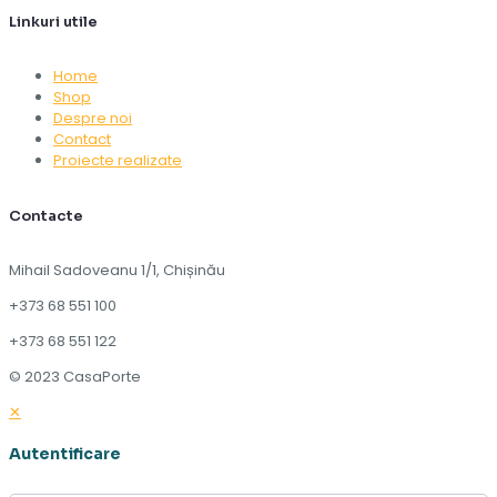
Linkuri utile
Home
Shop
Despre noi
Contact
Proiecte realizate
Contacte
Mihail Sadoveanu 1/1, Chișinău
+373 68 551 100
+373 68 551 122
© 2023 CasaPorte
✕
Autentificare