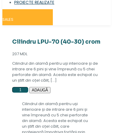
PROIECTE REALIZATE
SALES
Cilindru LPU-70 (40-30) crom
207
MDL
Cilindrul din alamă pentru uși interioare și de
intrare are 6 pini și vine împreună cu 5 chei
perforate din alamă. Acesta este echipat cu
un știft din oțel călit,
[…]
Cantitate
ADAUGĂ
Cilindru
LPU-
Cilindrul din alamă pentru uși
70
interioare și de intrare are 6 pini și
(40-
vine împreună cu 5 chei perforate
30)
din alamă. Acesta este echipat cu
crom
un știft din oțel călit, care
protejează împotriva forțării prin