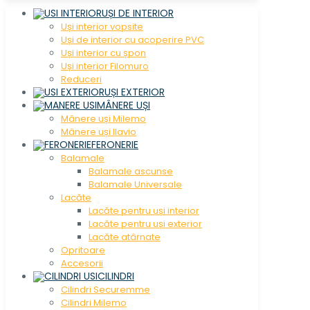
UȘI DE INTERIOR
Uși interior vopsite
Uși de interior cu acoperire PVC
Uși interior cu șpon
Uși interior Filomuro
Reduceri
UȘI EXTERIOR
MÂNERE UȘI
Mânere uși Milemo
Mânere uși Ilavio
FERONERIE
Balamale
Balamale ascunse
Balamale Universale
Lacăte
Lacăte pentru uși interior
Lacăte pentru uși exterior
Lacăte atârnate
Opritoare
Accesorii
CILINDRI
Cilindri Securemme
Cilindri Milemo