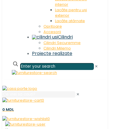
interior
Lacăte pentru uși
exterior
Lacăte atârnate
Opritoare
Accesorii
Cilindri
Cilindri Securemme
Cilindri Milemo
Proiecte realizate
✕
✕
0
0 MDL
0