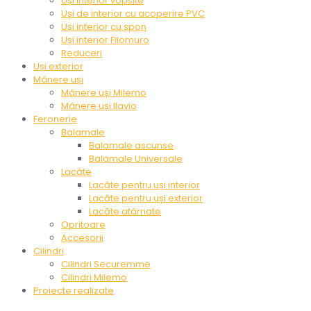
Uși interior vopsite
Uși de interior cu acoperire PVC
Uși interior cu șpon
Uși interior Filomuro
Reduceri
Uși exterior
Mânere uși
Mânere uși Milemo
Mânere uși Ilavio
Feronerie
Balamale
Balamale ascunse
Balamale Universale
Lacăte
Lacăte pentru uși interior
Lacăte pentru uși exterior
Lacăte atârnate
Opritoare
Accesorii
Cilindri
Cilindri Securemme
Cilindri Milemo
Proiecte realizate