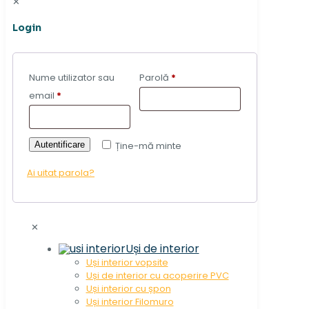
✕
Login
Nume utilizator sau
Parolă
*
email
*
Autentificare
Ține-mă minte
Ai uitat parola?
✕
Uși de interior
Uși interior vopsite
Uși de interior cu acoperire PVC
Uși interior cu șpon
Uși interior Filomuro