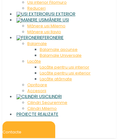
Uși interior Filomuro
Reduceri
UȘI EXTERIOR
MÂNERE UȘI
Mânere uși Milemo
Mânere uși Ilavio
FERONERIE
Balamale
Balamale ascunse
Balamale Universale
Lacăte
Lacăte pentru uși interior
Lacăte pentru uși exterior
Lacăte atârnate
Opritoare
Accesorii
CILINDRI
Cilindri Securemme
Cilindri Milemo
PROIECTE REALIZATE
Contacte