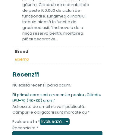
găurire. Cilindrul are o durabilitate
de peste 100.000 de cicluri de
funcționare. Lungimea cilindrului
trebuie aleasă în funcție de
grosimea ușii, fiind nevoie de o
mică rezervă pentru montarea
plăcii decorative.
Brand
Milemo
Recenzii
Nu există recenzii până acum.
Fii primul care scrii o recenzie pentru „Cilindru
LPU-70 (40-30) crom”
Adresa ta de email nu va fi publicată.
Câmpurile obligatorii sunt marcate cu
*
Evaluarea ta
*
Recenzia ta
*