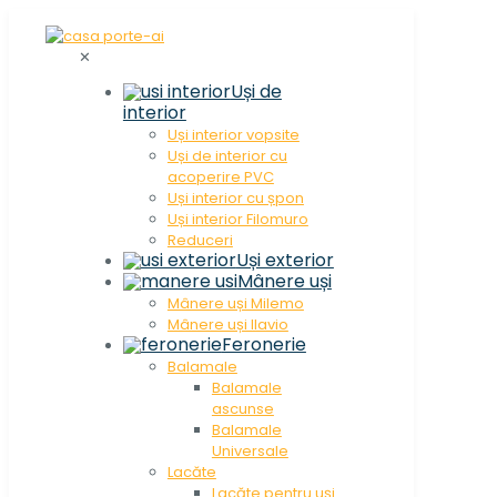
✕
Uși de
interior
Uși interior vopsite
Uși de interior cu
acoperire PVC
Uși interior cu șpon
Uși interior Filomuro
Reduceri
Uși exterior
Mânere uși
Mânere uși Milemo
Mânere uși Ilavio
Feronerie
Balamale
Balamale
ascunse
Balamale
Universale
Lacăte
Lacăte pentru uși