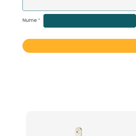
Nume
*