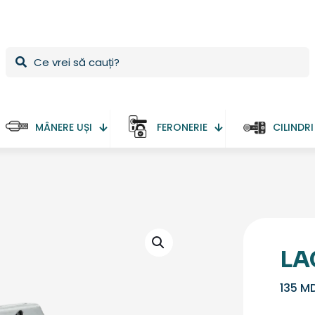
MÂNERE UȘI
FERONERIE
CILINDRI
LA
135
M