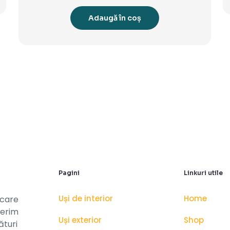
Adaugă în coș
Pagini
Linkuri utile
Uși de interior
Home
 care
ferim
Uși exterior
Shop
ături