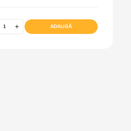
tate
ADAUGĂ
a