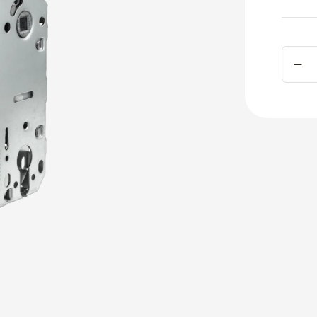
Canti
Lacat
M-
410C
SN