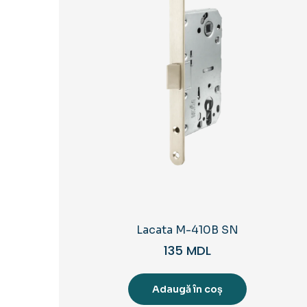
Lacata M-410B SN
135
MDL
Adaugă în coș