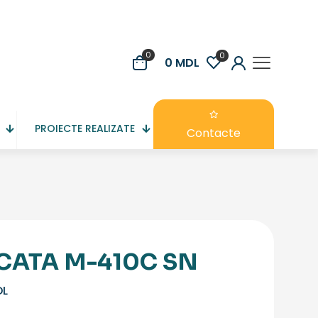
0
0
0
MDL
PROIECTE REALIZATE
Contacte
CATA M-410C SN
DL