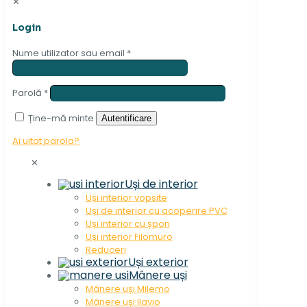
✕
Login
Nume utilizator sau email
*
Parolă
*
Ține-mă minte
Autentificare
Ai uitat parola?
✕
Uși de interior
Uși interior vopsite
Uși de interior cu acoperire PVC
Uși interior cu șpon
Uși interior Filomuro
Reduceri
Uși exterior
Mânere uși
Mânere uși Milemo
Mânere uși Ilavio