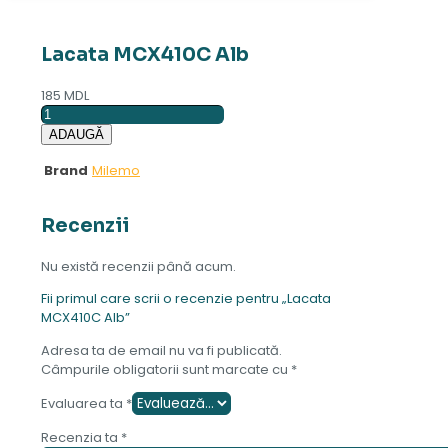
Lacata MCX410C Alb
185
MDL
Cantitate
Lacata
ADAUGĂ
MCX410C
Alb
Brand
Milemo
Recenzii
Nu există recenzii până acum.
Fii primul care scrii o recenzie pentru „Lacata
MCX410C Alb”
Adresa ta de email nu va fi publicată.
Câmpurile obligatorii sunt marcate cu
*
Evaluarea ta
*
Recenzia ta
*