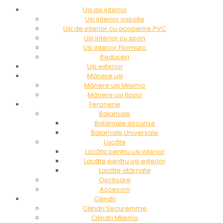
Uși de interior
Uși interior vopsite
Uși de interior cu acoperire PVC
Uși interior cu șpon
Uși interior Filomuro
Reduceri
Uși exterior
Mânere uși
Mânere uși Milemo
Mânere uși Ilavio
Feronerie
Balamale
Balamale ascunse
Balamale Universale
Lacăte
Lacăte pentru uși interior
Lacăte pentru uși exterior
Lacăte atârnate
Opritoare
Accesorii
Cilindri
Cilindri Securemme
Cilindri Milemo