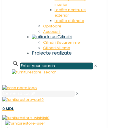
interior
Lacăte pentru uși
exterior
Lacăte atârnate
Opritoare
Accesorii
Cilindri
Cilindri Securemme
Cilindri Milemo
Proiecte realizate
✕
✕
0
0 MDL
0