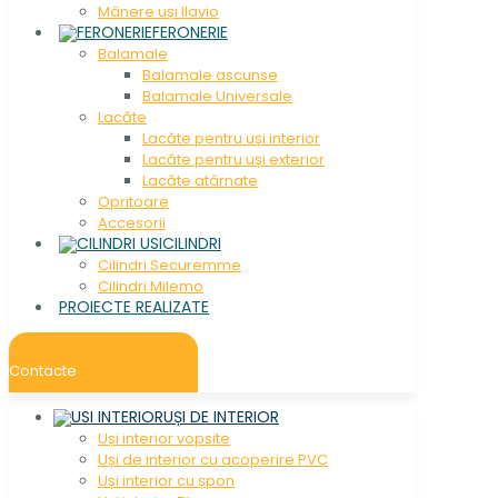
Mânere uși Ilavio
FERONERIE
Balamale
Balamale ascunse
Balamale Universale
Lacăte
Lacăte pentru uși interior
Lacăte pentru uși exterior
Lacăte atârnate
Opritoare
Accesorii
CILINDRI
Cilindri Securemme
Cilindri Milemo
PROIECTE REALIZATE
Contacte
UȘI DE INTERIOR
Uși interior vopsite
Uși de interior cu acoperire PVC
Uși interior cu șpon