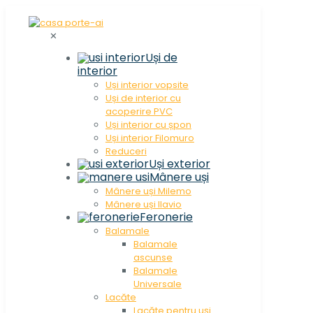
✕
Uși de
interior
Uși interior vopsite
Uși de interior cu
acoperire PVC
Uși interior cu șpon
Uși interior Filomuro
Reduceri
Uși exterior
Mânere uși
Mânere uși Milemo
Mânere uși Ilavio
Feronerie
Balamale
Balamale
ascunse
Balamale
Universale
Lacăte
Lacăte pentru uși