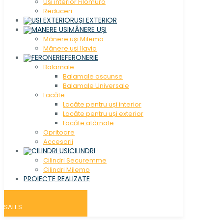
Uși interior Filomuro
Reduceri
UȘI EXTERIOR
MÂNERE UȘI
Mânere uși Milemo
Mânere uși Ilavio
FERONERIE
Balamale
Balamale ascunse
Balamale Universale
Lacăte
Lacăte pentru uși interior
Lacăte pentru uși exterior
Lacăte atârnate
Opritoare
Accesorii
CILINDRI
Cilindri Securemme
Cilindri Milemo
PROIECTE REALIZATE
SALES