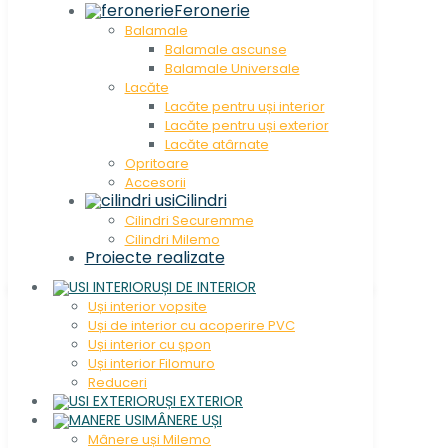
Feronerie
Balamale
Balamale ascunse
Balamale Universale
Lacăte
Lacăte pentru uși interior
Lacăte pentru uși exterior
Lacăte atârnate
Opritoare
Accesorii
Cilindri
Cilindri Securemme
Cilindri Milemo
Proiecte realizate
UȘI DE INTERIOR
Uși interior vopsite
Uși de interior cu acoperire PVC
Uși interior cu șpon
Uși interior Filomuro
Reduceri
UȘI EXTERIOR
MÂNERE UȘI
Mânere uși Milemo