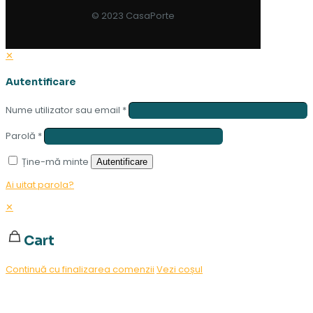
© 2023 CasaPorte
✕
Autentificare
Nume utilizator sau email
*
Parolă
*
Ține-mă minte
Autentificare
Ai uitat parola?
✕
Cart
Continuă cu finalizarea comenzii
Vezi coșul