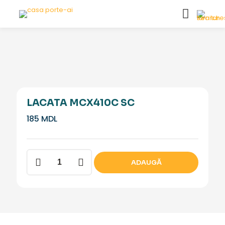
LACATA MCX410C SC
185
MDL
Cantitate
ADAUGĂ
Lacata
MCX410C
SC