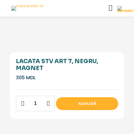
LACATA STV ART 7, NEGRU,
MAGNET
305
MDL
Cantitate
ADAUGĂ
Lacata
STV
Art
7,
negru,
magnet