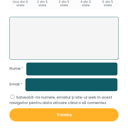
Una din 5
2 din 5
3 din 5
4 din 5
5 din 5
stele
stele
stele
stele
stele
Nume
*
Email
*
Salvează-mi numele, emailul și site-ul web în acest
navigator pentru data viitoare când o să comentez.