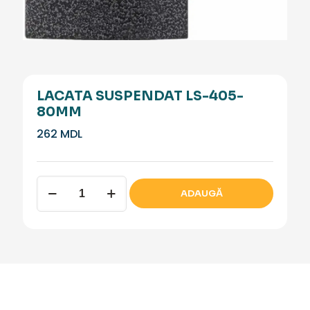
LACATA SUSPENDAT LS-405-
80MM
262
MDL
Cantitate
ADAUGĂ
Lacata
suspendat
LS-
405-
80mm