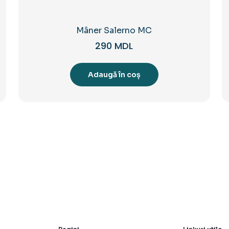
Mâner Salerno MC
290
MDL
Adaugă în coș