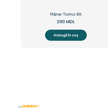
Mâner Torino BK
290
MDL
Adaugă în coș