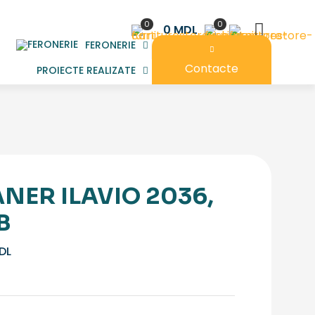
0
0
0 MDL
FERONERIE
Contacte
PROIECTE REALIZATE
NER ILAVIO 2036,
B
DL