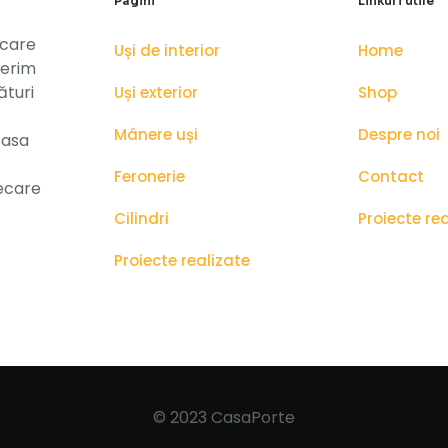
Pagini
Linkuri utile
 care
Uși de interior
Home
ferim
ături
Uși exterior
Shop
Mânere uși
Despre noi
Casa
Feronerie
Contact
iecare
Cilindri
Proiecte re
Proiecte realizate
© 2023 CasaPorte