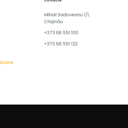
Contacte
Mihail Sadoveanu 1/1,
Chișinău
+373 68 551 100
+373 68 551 122
alizate