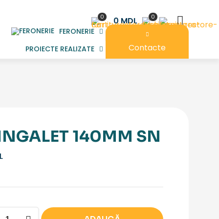
0
0
0 MDL
FERONERIE
Contacte
PROIECTE REALIZATE
INGALET 140MM SN
L
tate