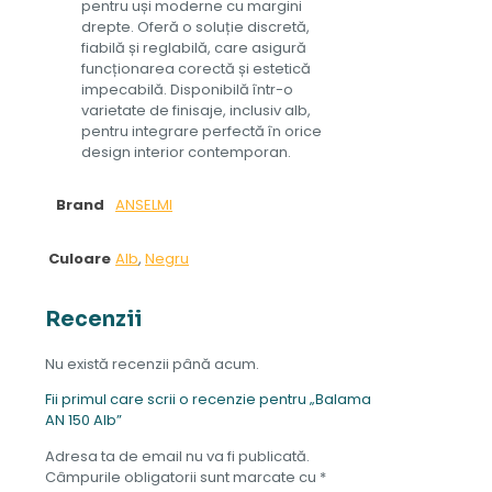
pentru uși moderne cu margini
drepte. Oferă o soluție discretă,
fiabilă și reglabilă, care asigură
funcționarea corectă și estetică
impecabilă. Disponibilă într-o
varietate de finisaje, inclusiv alb,
pentru integrare perfectă în orice
design interior contemporan.
Brand
ANSELMI
Culoare
Alb
,
Negru
Recenzii
Nu există recenzii până acum.
Fii primul care scrii o recenzie pentru „Balama
AN 150 Alb”
Adresa ta de email nu va fi publicată.
Câmpurile obligatorii sunt marcate cu
*