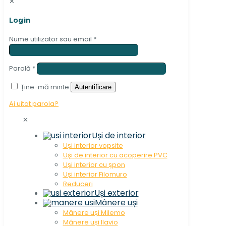
✕
Login
Nume utilizator sau email
*
Parolă
*
Ține-mă minte
Autentificare
Ai uitat parola?
✕
Uși de interior
Uși interior vopsite
Uși de interior cu acoperire PVC
Uși interior cu șpon
Uși interior Filomuro
Reduceri
Uși exterior
Mânere uși
Mânere uși Milemo
Mânere uși Ilavio