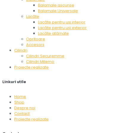
Balamale ascunse
Balamale Universale
Lacăte
Lacăte pentru uși interior
Lacăte pentru uși exterior
Lacăte atârnate
Opritoare
Accesorii
Cilindri
Cilindri Securemme
Cilindri Milemo
Proiecte realizate
Linkuri utile
Home
Shop
Despre noi
Contact
Proiecte realizate