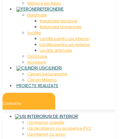
Mânere uși Ilavio
FERONERIE
Balamale
Balamale ascunse
Balamale Universale
Lacăte
Lacăte pentru uși interior
Lacăte pentru uși exterior
Lacăte atârnate
Opritoare
Accesorii
CILINDRI
Cilindri Securemme
Cilindri Milemo
PROIECTE REALIZATE
Contacte
UȘI DE INTERIOR
Uși interior vopsite
Uși de interior cu acoperire PVC
Uși interior cu șpon