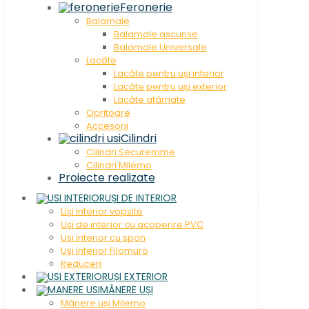
Feronerie
Balamale
Balamale ascunse
Balamale Universale
Lacăte
Lacăte pentru uși interior
Lacăte pentru uși exterior
Lacăte atârnate
Opritoare
Accesorii
Cilindri
Cilindri Securemme
Cilindri Milemo
Proiecte realizate
UȘI DE INTERIOR
Uși interior vopsite
Uși de interior cu acoperire PVC
Uși interior cu șpon
Uși interior Filomuro
Reduceri
UȘI EXTERIOR
MÂNERE UȘI
Mânere uși Milemo