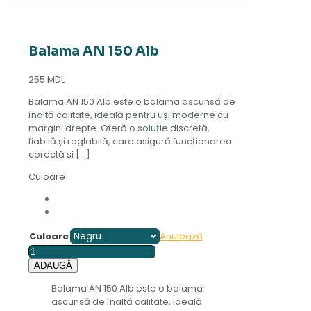
Balama AN 150 Alb
255
MDL
Balama AN 150 Alb este o balama ascunsă de
înaltă calitate, ideală pentru uși moderne cu
margini drepte. Oferă o soluție discretă,
fiabilă și reglabilă, care asigură funcționarea
corectă și
[…]
Culoare
Culoare
Anulează
Cantitate
Balama
ADAUGĂ
AN
Balama AN 150 Alb este o balama
150
ascunsă de înaltă calitate, ideală
Alb