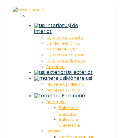
✕
Uși de
interior
Uși interior vopsite
Uși de interior cu
acoperire PVC
Uși interior cu șpon
Uși interior Filomuro
Reduceri
Uși exterior
Mânere uși
Mânere uși Milemo
Mânere uși Ilavio
Feronerie
Balamale
Balamale
ascunse
Balamale
Universale
Lacăte
Lacăte pentru uși