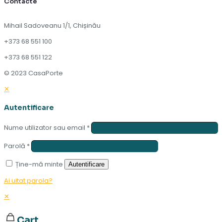
Contacte
Mihail Sadoveanu 1/1, Chișinău
+373 68 551 100
+373 68 551 122
© 2023 CasaPorte
✕
Autentificare
Nume utilizator sau email
*
Parolă
*
Ține-mă minte
Autentificare
Ai uitat parola?
✕
Cart