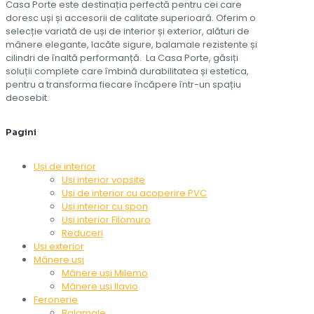
Casa Porte este destinația perfectă pentru cei care
doresc uși și accesorii de calitate superioară. Oferim o
selecție variată de uși de interior și exterior, alături de
mânere elegante, lacăte sigure, balamale rezistente și
cilindri de înaltă performanță. La Casa Porte, găsiți
soluții complete care îmbină durabilitatea și estetica,
pentru a transforma fiecare încăpere într-un spațiu
deosebit.
Pagini
Uși de interior
Uși interior vopsite
Uși de interior cu acoperire PVC
Uși interior cu șpon
Uși interior Filomuro
Reduceri
Uși exterior
Mânere uși
Mânere uși Milemo
Mânere uși Ilavio
Feronerie
Balamale