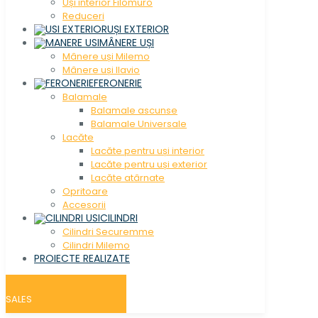
Uși interior Filomuro
Reduceri
UȘI EXTERIOR
MÂNERE UȘI
Mânere uși Milemo
Mânere uși Ilavio
FERONERIE
Balamale
Balamale ascunse
Balamale Universale
Lacăte
Lacăte pentru uși interior
Lacăte pentru uși exterior
Lacăte atârnate
Opritoare
Accesorii
CILINDRI
Cilindri Securemme
Cilindri Milemo
PROIECTE REALIZATE
SALES