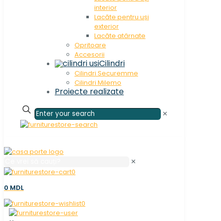
interior
Lacăte pentru uși
exterior
Lacăte atârnate
Opritoare
Accesorii
Cilindri
Cilindri Securemme
Cilindri Milemo
Proiecte realizate
✕
✕
0
0 MDL
0