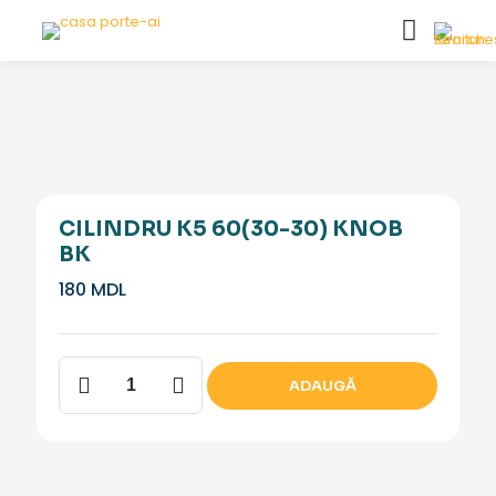
CILINDRU K5 60(30-30) KNOB
BK
180
MDL
Cantitate
ADAUGĂ
Cilindru
K5
60(30-
30)
Knob
BK