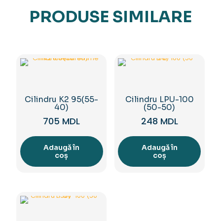
PRODUSE SIMILARE
Cilindru K2 95(55-
Cilindru LPU-100
40)
(50-50)
705
MDL
248
MDL
Adaugă în
Adaugă în
coș
coș