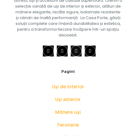
doresc uși și accesorii de calitate superioară. Oferim o
selecție variată de uși de interior și exterior, alături de
mânere elegante, lacăte sigure, balamale rezistente
și cilindri de înaltă performanță. La Casa Porte, găsiți
soluții complete care îmbină durabilitatea și estetica,
pentru a transforma fiecare încăpere într-un spațiu
deosebit.
Pagini
Uși de interior
Uși exterior
Mânere uși
Feronerie