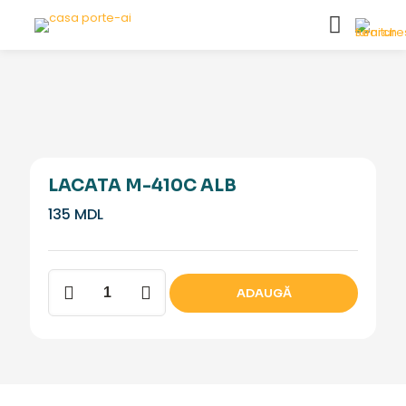
LACATA M-410C ALB
135
MDL
Cantitate
ADAUGĂ
Lacata
M-
410C
Alb