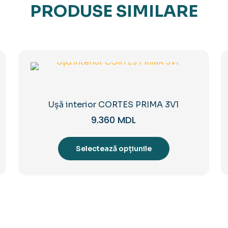
PRODUSE SIMILARE
Ușă interior CORTES PRIMA 3V1
9.360
MDL
Acest
produs
Selectează opțiunile
are
mai
multe
variații.
Opțiunile
pot