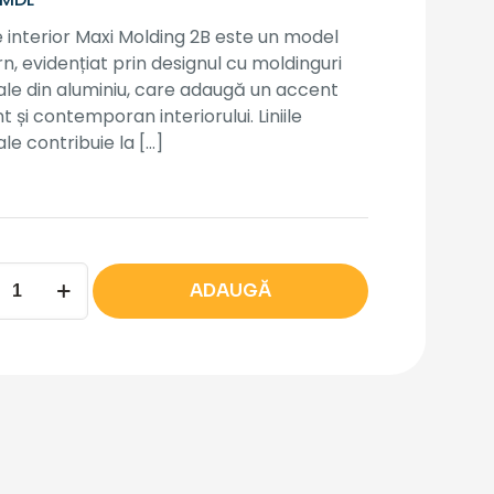
 interior Maxi Molding 2B este un model
, evidențiat prin designul cu moldinguri
ale din aluminiu, care adaugă un accent
t și contemporan interiorului. Liniile
ale contribuie la
[…]
tate
ADAUGĂ
r
ng