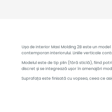
Ușa de interior Maxi Molding 2B este un model 
contemporan interiorului. Liniile verticale cont
Modelul este de tip plin (fără sticlă), fiind po
discret și se integrează ușor în amenajări mo
Suprafața este finisată cu vopsea, ceea ce asigu