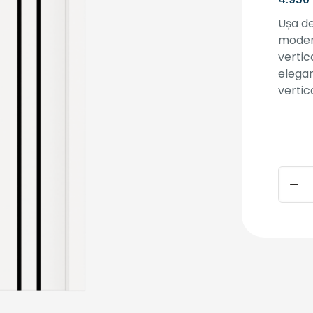
Ușa de
modern
vertic
elegan
vertic
Canti
Ușă
interio
Moldi
2B