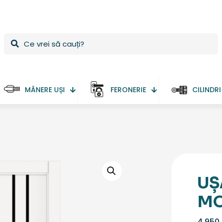
MÂNERE UȘI
FERONERIE
CILINDRI
UȘ
MO
4.950