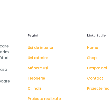
fi
alese
în
pagina
produsului.
Pagini
Linkuri utile
 care
Uși de interior
Home
ferim
ături
Uși exterior
Shop
Mânere uși
Despre noi
Casa
Feronerie
Contact
iecare
Cilindri
Proiecte re
Proiecte realizate