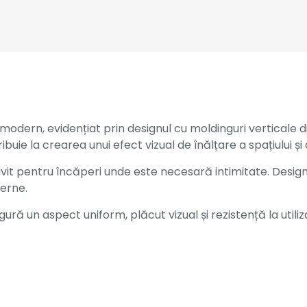
modern, evidențiat prin designul cu moldinguri verticale 
ribuie la crearea unui efect vizual de înălțare a spațiului 
trivit pentru încăperi unde este necesară intimitate. Design
derne.
ră un aspect uniform, plăcut vizual și rezistență la utiliza